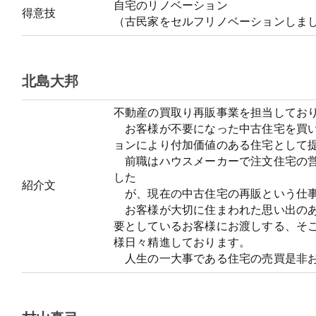
自宅のリノベーション
得意技
（古民家をセルフリノベーションしま
北島大邦
不動産の買取り再販事業を担当してお
お客様が不要になった中古住宅を買い
ョンにより付加価値のある住宅として
前職はハウスメーカーで注文住宅の営
した
紹介文
が、現在の中古住宅の再販という仕事
お客様が大切に住まわれた思い出のあ
要としているお客様にお渡しする、そ
様日々精進しております。
人生の一大事である住宅の売買是非お