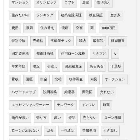
マンション
オリンピック
ロフト
居室
借り換え
住みたい街
ランキング
建築確認済証
検査済証
空き家
費用
原因
住み替え
漫画
空室
死
3000万円
特別控除
売却益
不動産テック
印紙
取得税
軽減措置
固定資産税
都市計画税
住宅ローン減税
引き下げ
AI
年末年始
現況
引渡し
修繕積立金
あるある
千葉駅
看板
港区
白金
北柏
物件調査
内見
オークション
ハザードマップ
説明義務
給湯器
間取図
売れない
エッセンシャルワーカー
テレワーク
インフレ
時期
物件が悪い
売り方
高い
登記
売らない
ローン残債
ローンが組めない
田舎
一括査定
告知事項
引き渡し