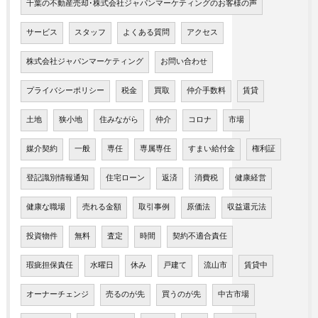
千葉の不動産売却･株式会社ジャパンマーケティングのお客様の声
サービス
スタッフ
よくある質問
アクセス
株式会社ジャパンマーケティング
お問い合わせ
プライバシーポリシー
税金
買取
仲介手数料
賃貸
土地
狭小地
住みながら
仲介
コロナ
市場
媒介契約
一般
専任
専属専任
すまい給付金
権利証
登記識別情報通知
住宅ローン
返済
消費税
健康経営
健康な職場
売れる金額
取引事例
原価法
収益還元法
投資物件
無料
査定
時間
契約不適合責任
瑕疵担保責任
水曜日
休み
戸建て
流山市
賃貸中
オーナーチェンジ
売るのが先
買うのが先
中古市場