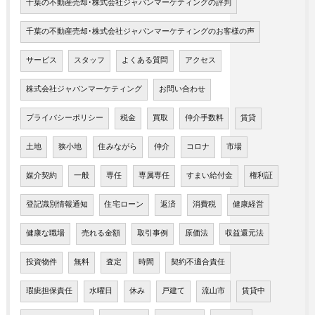
千葉の不動産売却･株式会社ジャパンマーケティングの評判
千葉の不動産売却･株式会社ジャパンマーケティングのお客様の声
サービス
スタッフ
よくある質問
アクセス
株式会社ジャパンマーケティング
お問い合わせ
プライバシーポリシー
税金
買取
仲介手数料
賃貸
土地
狭小地
住みながら
仲介
コロナ
市場
媒介契約
一般
専任
専属専任
すまい給付金
権利証
登記識別情報通知
住宅ローン
返済
消費税
健康経営
健康な職場
売れる金額
取引事例
原価法
収益還元法
投資物件
無料
査定
時間
契約不適合責任
瑕疵担保責任
水曜日
休み
戸建て
流山市
賃貸中