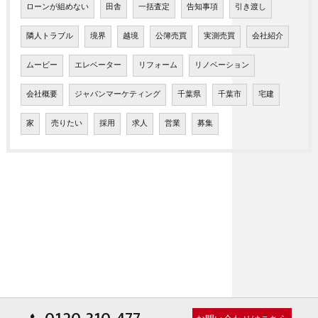
ローンが組めない
田舎
一括査定
告知事項
引き渡し
隣人トラブル
境界
越境
公簿売買
実測売買
会社紹介
ムービー
エレベーター
リフォーム
リノベーション
会社概要
ジャパンマーケティング
千葉県
千葉市
宅建
家
売りたい
採用
求人
営業
募集