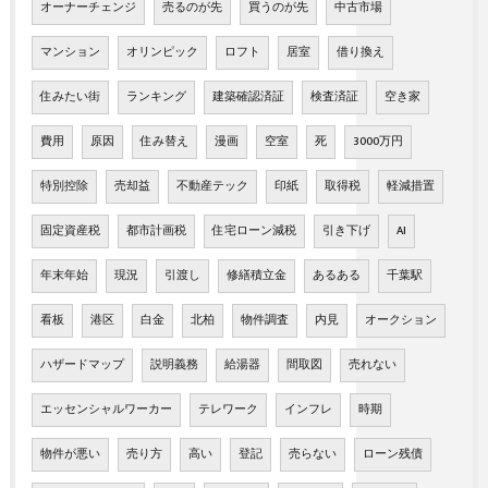
オーナーチェンジ
売るのが先
買うのが先
中古市場
マンション
オリンピック
ロフト
居室
借り換え
住みたい街
ランキング
建築確認済証
検査済証
空き家
費用
原因
住み替え
漫画
空室
死
3000万円
特別控除
売却益
不動産テック
印紙
取得税
軽減措置
固定資産税
都市計画税
住宅ローン減税
引き下げ
AI
年末年始
現況
引渡し
修繕積立金
あるある
千葉駅
看板
港区
白金
北柏
物件調査
内見
オークション
ハザードマップ
説明義務
給湯器
間取図
売れない
エッセンシャルワーカー
テレワーク
インフレ
時期
物件が悪い
売り方
高い
登記
売らない
ローン残債