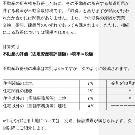
不動産の所有権を取得した時に、その不動産の所在する都道府県が
課する税金が不動産取得税です。「取得」とありますが登記が行わ
れたか否かには関係がありません。また、その取得の原因が売買、
交換、贈与、建築等のいずれであっても課されます。ただし、相続
による取得については課税されません。
計算式は
不動産の評価（固定資産税評価額）×税率＝税額
不動産取得税の税率は本則は4％ですが、次のように軽減されます。
住宅関係の土地
3％
令和6年3月3
住宅関係の建物
3％
〃
住宅以外の（店舗事務所等）土地
3％
〃
住宅以外の（店舗事務所等）建物
4％
ーーーーー
※住宅や住宅用土地については、別途、怪訝措置が講じられます。次
回以降にご紹介します。