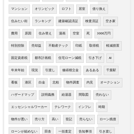
マンション
オリンピック
ロフト
居室
借り換え
住みたい街
ランキング
建築確認済証
検査済証
空き家
費用
原因
住み替え
漫画
空室
死
3000万円
特別控除
売却益
不動産テック
印紙
取得税
軽減措置
固定資産税
都市計画税
住宅ローン減税
引き下げ
AI
年末年始
現況
引渡し
修繕積立金
あるある
千葉駅
看板
港区
白金
北柏
物件調査
内見
オークション
ハザードマップ
説明義務
給湯器
間取図
売れない
エッセンシャルワーカー
テレワーク
インフレ
時期
物件が悪い
売り方
高い
登記
売らない
ローン残債
ローンが組めない
田舎
一括査定
告知事項
引き渡し