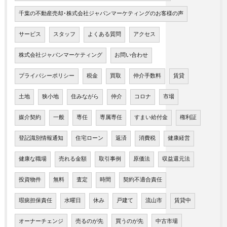
千葉の不動産売却･株式会社ジャパンマーケティングのお客様の声
サービス
スタッフ
よくある質問
アクセス
株式会社ジャパンマーケティング
お問い合わせ
プライバシーポリシー
税金
買取
仲介手数料
賃貸
土地
狭小地
住みながら
仲介
コロナ
市場
媒介契約
一般
専任
専属専任
すまい給付金
権利証
登記識別情報通知
住宅ローン
返済
消費税
健康経営
健康な職場
売れる金額
取引事例
原価法
収益還元法
投資物件
無料
査定
時間
契約不適合責任
瑕疵担保責任
水曜日
休み
戸建て
流山市
賃貸中
オーナーチェンジ
売るのが先
買うのが先
中古市場