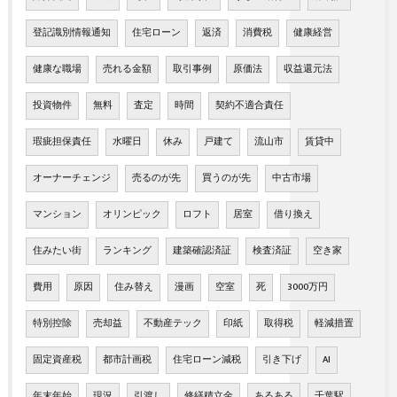
登記識別情報通知
住宅ローン
返済
消費税
健康経営
健康な職場
売れる金額
取引事例
原価法
収益還元法
投資物件
無料
査定
時間
契約不適合責任
瑕疵担保責任
水曜日
休み
戸建て
流山市
賃貸中
オーナーチェンジ
売るのが先
買うのが先
中古市場
マンション
オリンピック
ロフト
居室
借り換え
住みたい街
ランキング
建築確認済証
検査済証
空き家
費用
原因
住み替え
漫画
空室
死
3000万円
特別控除
売却益
不動産テック
印紙
取得税
軽減措置
固定資産税
都市計画税
住宅ローン減税
引き下げ
AI
年末年始
現況
引渡し
修繕積立金
あるある
千葉駅