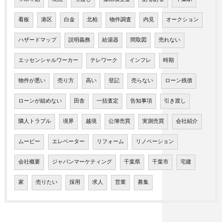
看板
港区
白金
北柏
物件調査
内見
オークション
ハザードマップ
説明義務
給湯器
間取図
売れない
エッセンシャルワーカー
テレワーク
インフレ
時期
物件が悪い
売り方
高い
登記
売らない
ローン残債
ローンが組めない
田舎
一括査定
告知事項
引き渡し
隣人トラブル
境界
越境
公簿売買
実測売買
会社紹介
ムービー
エレベーター
リフォーム
リノベーション
会社概要
ジャパンマーケティング
千葉県
千葉市
宅建
家
売りたい
採用
求人
営業
募集