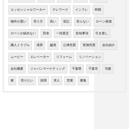
エッセンシャルワーカー
テレワーク
インフレ
時期
物件が悪い
売り方
高い
登記
売らない
ローン残債
ローンが組めない
田舎
一括査定
告知事項
引き渡し
隣人トラブル
境界
越境
公簿売買
実測売買
会社紹介
ムービー
エレベーター
リフォーム
リノベーション
会社概要
ジャパンマーケティング
千葉県
千葉市
宅建
家
売りたい
採用
求人
営業
募集