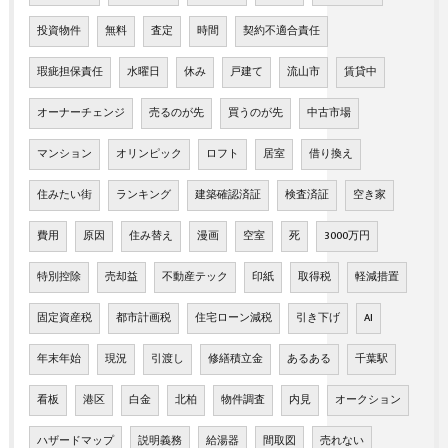
投資物件
無料
査定
時間
契約不適合責任
瑕疵担保責任
水曜日
休み
戸建て
流山市
賃貸中
オーナーチェンジ
売るのが先
買うのが先
中古市場
マンション
オリンピック
ロフト
居室
借り換え
住みたい街
ランキング
建築確認済証
検査済証
空き家
費用
原因
住み替え
漫画
空室
死
3000万円
特別控除
売却益
不動産テック
印紙
取得税
軽減措置
固定資産税
都市計画税
住宅ローン減税
引き下げ
AI
年末年始
現況
引渡し
修繕積立金
あるある
千葉駅
看板
港区
白金
北柏
物件調査
内見
オークション
ハザードマップ
説明義務
給湯器
間取図
売れない