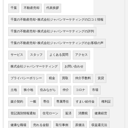
千葉
不動産売却
代表挨拶
千葉の不動産売却･株式会社ジャパンマーケティングの口コミ情報
千葉の不動産売却･株式会社ジャパンマーケティングの評判
千葉の不動産売却･株式会社ジャパンマーケティングのお客様の声
サービス
スタッフ
よくある質問
アクセス
株式会社ジャパンマーケティング
お問い合わせ
プライバシーポリシー
税金
買取
仲介手数料
賃貸
土地
狭小地
住みながら
仲介
コロナ
市場
媒介契約
一般
専任
専属専任
すまい給付金
権利証
登記識別情報通知
住宅ローン
返済
消費税
健康経営
健康な職場
売れる金額
取引事例
原価法
収益還元法